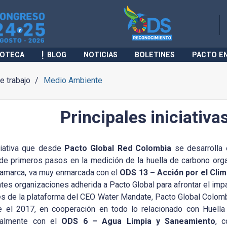
IOTECA
BLOG
NOTICIAS
BOLETINES
PACTO E
 trabajo
Medio Ambiente
Principales iniciativ
ciativa que desde
Pacto Global Red Colombia
se desarrolla 
 de primeros pasos en la medición de la huella de carbono org
amarca, va muy enmarcada con el
ODS 13 – Acción por el Cli
ntes organizaciones adherida a Pacto Global para afrontar el imp
és de la plataforma del CEO Water Mandate, Pacto Global Colom
e el 2017, en cooperación en todo lo relacionado con Huella
ipalmente con el
ODS 6 – Agua Limpia y Saneamiento
, 