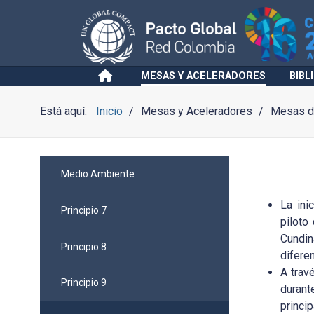
MESAS Y ACELERADORES
BIBL
Está aquí:
Inicio
Mesas y Aceleradores
Mesas de
Medio Ambiente
La ini
Principio 7
piloto
Cundin
Principio 8
difere
A trav
Principio 9
durant
princ