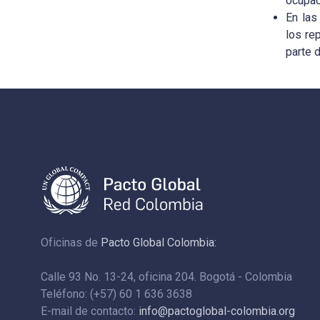
ocupac
En las
los re
parte 
Oficinas de
Pacto Global Colombia:
Calle 93 No. 13-24, oficina 204. Bogotá - Colombia
Teléfono: (+57) 60 1 636 3638
E-mail de contacto:
info@pactoglobal-colombia.org