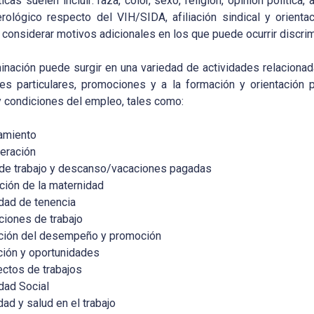
ticas suelen incluir: raza, color, sexo, religión, opinión polític
rológico respecto del VIH/SIDA, afiliación sindical y orienta
onsiderar motivos adicionales en los que puede ocurrir discrim
inación puede surgir en una variedad de actividades relacionad
es particulares, promociones y a la formación y orientación 
y condiciones del empleo, tales como:
amiento
eración
de trabajo y descanso/vacaciones pagadas
ción de la maternidad
dad de tenencia
ciones de trabajo
ción del desempeño y promoción
ión y oportunidades
ctos de trabajos
dad Social
dad y salud en el trabajo