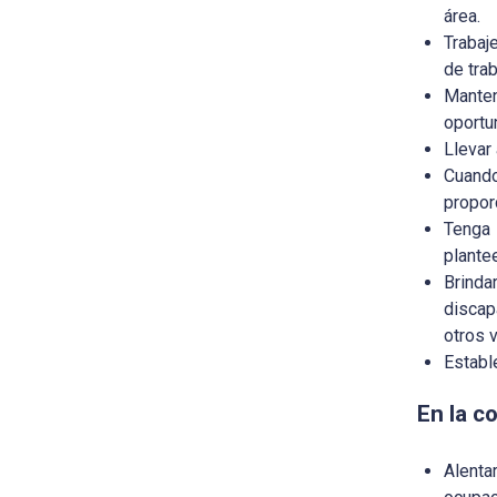
área.
Trabaj
de tra
Manten
oportu
Llevar
Cuando
propor
Tenga 
plante
Brinda
discap
otros 
Establ
En la c
Alenta