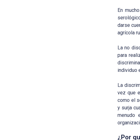
En muchos
serológic
darse cuen
agrícola r
La no dis
para real
discrimin
individuo 
La discri
vez que e
como el se
y surja c
menudo e
organizac
¿Por qu