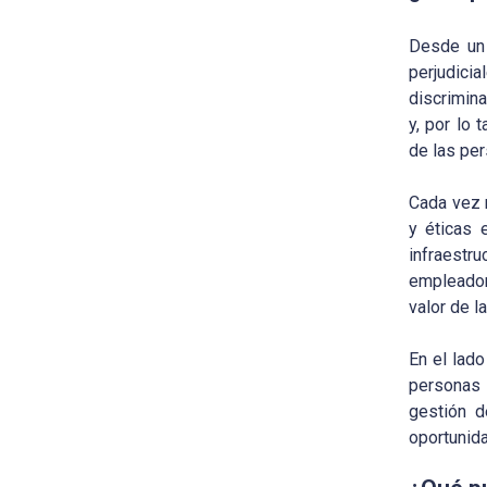
Desde un 
perjudic
discrimina
y, por lo 
de las pe
Cada vez 
y éticas 
infraestr
empleador
valor de l
En el lado
personas 
gestión d
oportunid