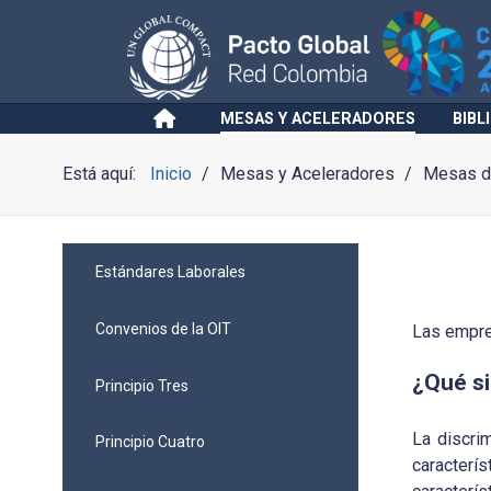
MESAS Y ACELERADORES
BIBL
Está aquí:
Inicio
Mesas y Aceleradores
Mesas de
Estándares Laborales
Convenios de la OIT
Las empre
¿Qué si
Principio Tres
La discri
Principio Cuatro
caracterís