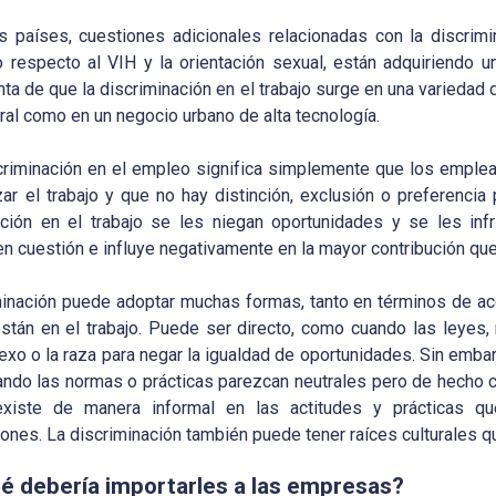
 países, cuestiones adicionales relacionadas con la discrimin
o respecto al VIH y la orientación sexual, están adquiriendo 
ta de que la discriminación en el trabajo surge en una variedad
ural como en un negocio urbano de alta tecnología.
criminación en el empleo significa simplemente que los empl
izar el trabajo y que no hay distinción, exclusión o preferenc
ación en el trabajo se les niegan oportunidades y se les in
en cuestión e influye negativamente en la mayor contribución qu
minación puede adoptar muchas formas, tanto en términos de a
stán en el trabajo. Puede ser directo, como cuando las leyes,
xo o la raza para negar la igualdad de oportunidades. Sin emba
uando las normas o prácticas parezcan neutrales pero de hecho c
xiste de manera informal en las actitudes y prácticas qu
iones. La discriminación también puede tener raíces culturales
é debería importarles a las empresas?