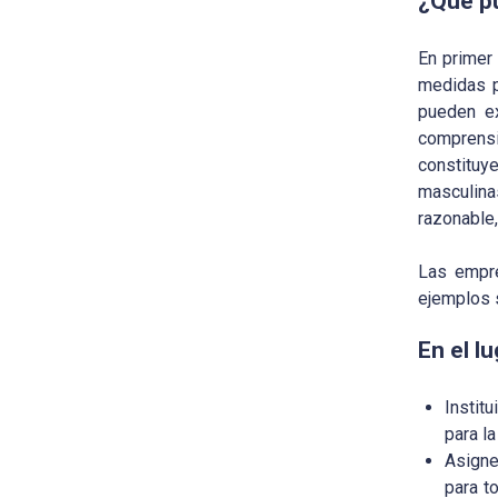
¿Qué p
En primer
medidas p
pueden ex
comprensi
constituy
masculina
razonable
Las empre
ejemplos 
En el l
Instit
para l
Asigne
para t