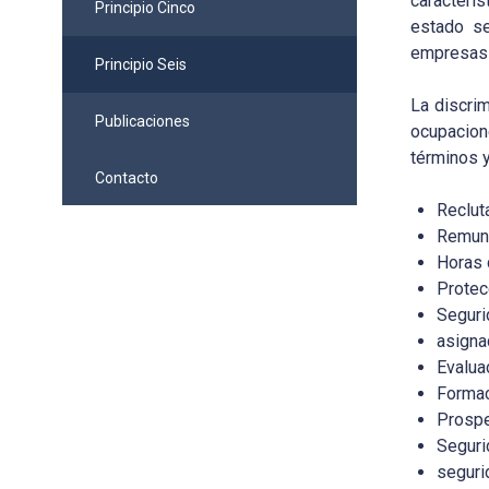
caracterís
Principio Cinco
estado se
empresas c
Principio Seis
La discrim
Publicaciones
ocupacion
términos 
Contacto
Reclut
Remun
Horas 
Protec
Seguri
asigna
Evalua
Formac
Prospe
Seguri
seguri