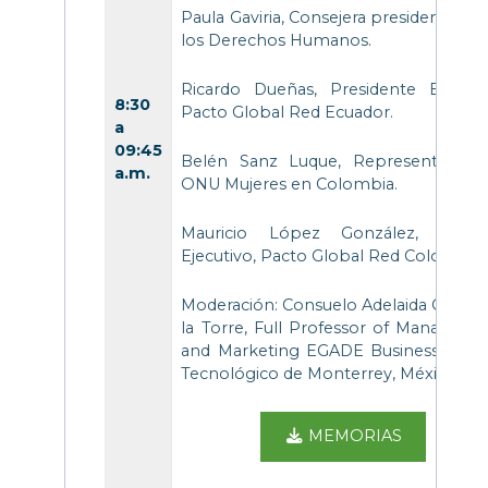
Paula Gaviria, Consejera presidencial p
los Derechos Humanos.
Ricardo Dueñas, Presidente Ejecutiv
8:30
Pacto Global Red Ecuador.
a
09:45
Belén Sanz Luque, Representante 
a.m.
ONU Mujeres en Colombia.
Mauricio López González, Direct
Ejecutivo, Pacto Global Red Colombia.
Moderación: Consuelo Adelaida García
la Torre, Full Professor of Manageme
and Marketing EGADE Business Schoo
Tecnológico de Monterrey, México.
MEMORIAS