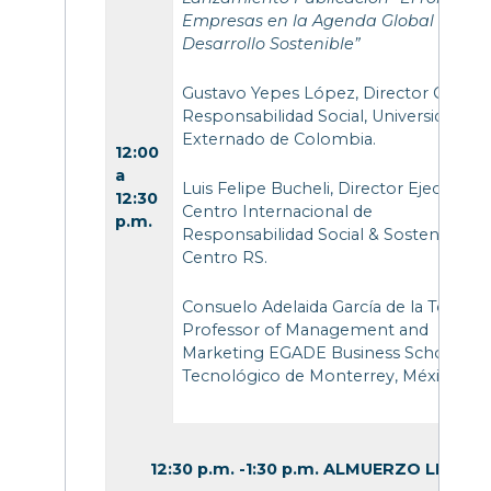
Empresas en la Agenda Global de
Desarrollo Sostenible”
Gustavo Yepes López, Director Gestió
Responsabilidad Social, Universidad
Externado de Colombia.
12:00
a
Luis Felipe Bucheli, Director Ejecutivo,
12:30
Centro Internacional de
p.m.
Responsabilidad Social & Sostenibilidad
Centro RS.
Consuelo Adelaida García de la Torre, F
Professor of Management and
Marketing EGADE Business School,
Tecnológico de Monterrey, México.
12:30 p.m. -1:30 p.m. ALMUERZO LIBRE