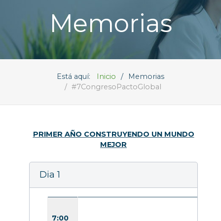
Memorias
Está aquí:
Inicio
Memorias
#7CongresoPactoGlobal
PRIMER AÑO CONSTRUYENDO UN MUNDO
MEJOR
Dia 1
7:00