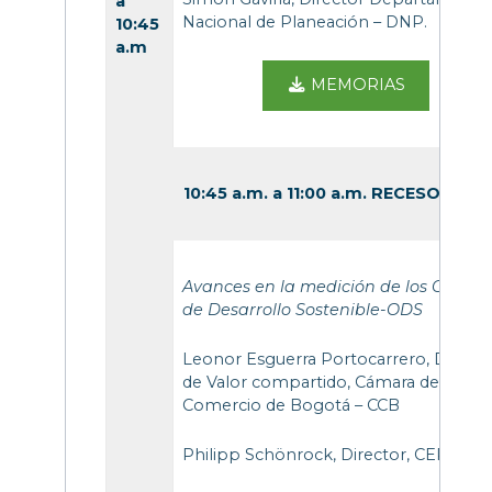
a
Nacional de Planeación – DNP.
10:45
a.m
MEMORIAS
10:45 a.m. a 11:00 a.m. RECESO
Avances en la medición de los Objetiv
de Desarrollo Sostenible-ODS
Leonor Esguerra Portocarrero, Directo
de Valor compartido, Cámara de
Comercio de Bogotá – CCB
Philipp Schönrock, Director, CEPEI.