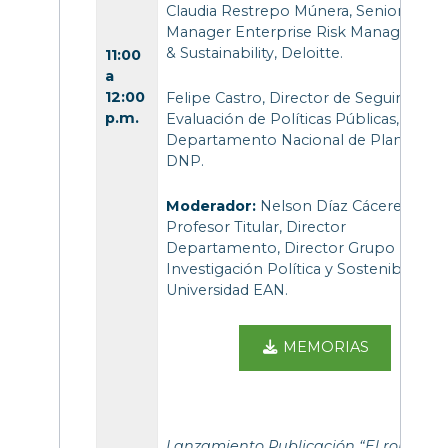
Claudia Restrepo Múnera, Senior
Manager Enterprise Risk Managemen
& Sustainability, Deloitte.
11:00
a
12:00
Felipe Castro, Director de Seguimiento
p.m.
Evaluación de Políticas Públicas,
Departamento Nacional de Planeación
DNP.
Moderador:
Nelson Díaz Cáceres,
Profesor Titular, Director
Departamento, Director Grupo
Investigación Política y Sostenibilidad,
Universidad EAN.
MEMORIAS
Lanzamiento Publicación “El rol de la