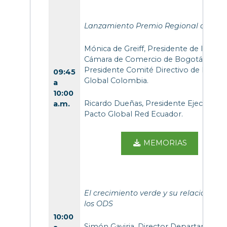
Lanzamiento Premio Regional de OD
Mónica de Greiff, Presidente de la
Cámara de Comercio de Bogotá,
Presidente Comité Directivo de Pacto
09:45
Global Colombia.
a
10:00
Ricardo Dueñas, Presidente Ejecutivo,
a.m.
Pacto Global Red Ecuador.
MEMORIAS
El crecimiento verde y su relación con
los ODS
10:00
Simón Gaviria, Director Departamento