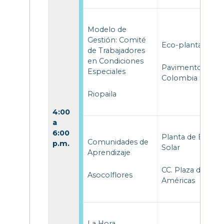
Modelo de
Gestión: Comité
Eco-planta Sibat
de Trabajadores
en Condiciones
Pavimentos
Especiales
Colombia
Riopaila
4:00
a
6:00
Planta de Energí
Comunidades de
p.m.
Solar
Aprendizaje
CC. Plaza de las
Asocolflores
Américas
La Hora