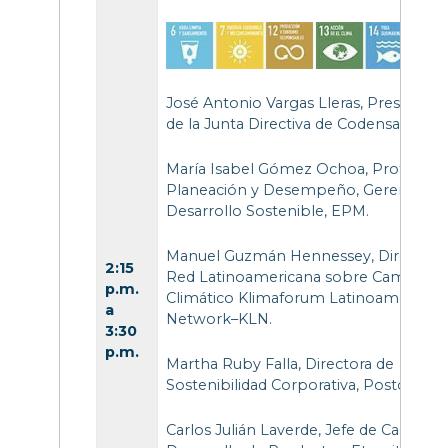
José Antonio Vargas Lleras, Presidente
de la Junta Directiva de Codensa.
María Isabel Gómez Ochoa, Profesiona
Planeación y Desempeño, Gerencia d
Desarrollo Sostenible, EPM.
Manuel Guzmán Hennessey, Director,
2:15
Red Latinoamericana sobre Cambio
p.m.
Climático Klimaforum Latinoamérica
a
Network–KLN.
3:30
p.m.
Martha Ruby Falla, Directora de
Sostenibilidad Corporativa, Postobón.
Carlos Julián Laverde, Jefe de Calidad y