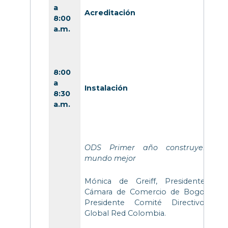
a
Acreditación
8:00
a.m.
8:00
a
Instalación
8:30
a.m.
ODS Primer año construyendo 
mundo mejor
Mónica de Greiff, Presidente de 
Cámara de Comercio de Bogotá –CC
Presidente Comité Directivo Pac
Global Red Colombia.