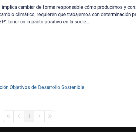
as implica cambiar de forma responsable cómo producimos y co
cambio climático, requieren que trabajemos con determinación pa
’: tener un impacto positivo en la socie...
ción
Objetivos de Desarrollo Sostenible
1
First Page
Previous Page
Next Page
Last Page