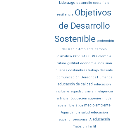
Liderazgo
desarrollo sostenible
Objetivos
resiliencia
de Desarrollo
Sostenible
protección
del Medio Ambiente
cambio
climático
COVID-19
ODS
Colombia
futuro
gratitud
economía
inclusión
buenas costumbres
trabajo decente
comunicación
Derechos Humanos
educación de calidad
educacion
inclusiva
equidad
crisis
inteligencia
artificial
Educación superior
moda
medio ambiente
sostenible
ética
Agua Limpia
salud
educación
educación
superior
personas
IA
Trabajo Infantil