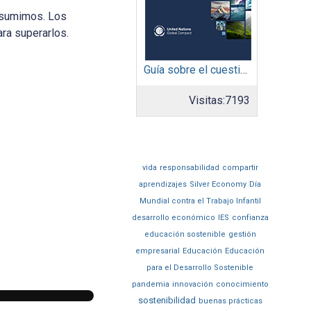
nsumimos. Los
ra superarlos.
Guía sobre el cuestionario: Comunicación de Progreso
Visitas:
7193
vida
responsabilidad
compartir
aprendizajes
Silver Economy
Día
Mundial contra el Trabajo Infantil
desarrollo económico
IES
confianza
educación sostenible
gestión
empresarial
Educación
Educación
para el Desarrollo Sostenible
pandemia
innovación
conocimiento
sostenibilidad
buenas prácticas