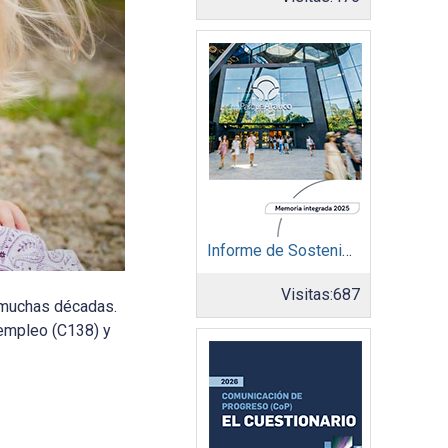
Informe de Sostenibilidad 2025: Parque Arauco
Visitas:
687
or muchas décadas.
 empleo (C138) y