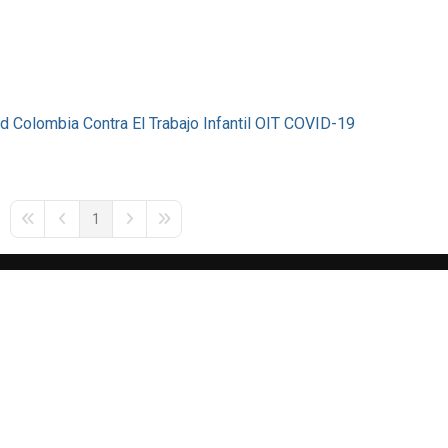
d Colombia Contra El Trabajo Infantil
OIT
COVID-19
1
First Page
Previous Page
Next Page
Last Page