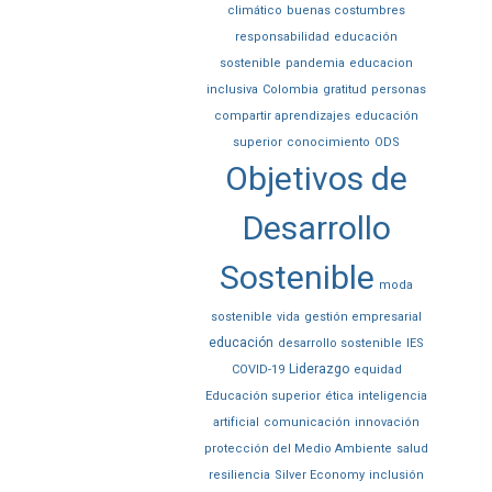
climático
buenas costumbres
responsabilidad
educación
sostenible
pandemia
educacion
inclusiva
Colombia
gratitud
personas
compartir aprendizajes
educación
superior
conocimiento
ODS
Objetivos de
Desarrollo
Sostenible
moda
sostenible
vida
gestión empresarial
educación
desarrollo sostenible
IES
Liderazgo
COVID-19
equidad
Educación superior
ética
inteligencia
artificial
comunicación
innovación
protección del Medio Ambiente
salud
resiliencia
Silver Economy
inclusión