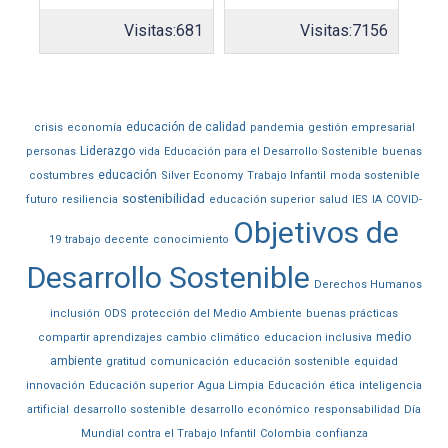
Visitas:
681
Visitas:
7156
educación de calidad
crisis
economía
pandemia
gestión empresarial
Liderazgo
personas
vida
Educación para el Desarrollo Sostenible
buenas
educación
costumbres
Silver Economy
Trabajo Infantil
moda sostenible
sostenibilidad
futuro
resiliencia
educación superior
salud
IES
IA
COVID-
Objetivos de
19
trabajo decente
conocimiento
Desarrollo Sostenible
Derechos Humanos
inclusión
ODS
protección del Medio Ambiente
buenas prácticas
medio
compartir aprendizajes
cambio climático
educacion inclusiva
ambiente
gratitud
comunicación
educación sostenible
equidad
innovación
Educación superior
Agua Limpia
Educación
ética
inteligencia
artificial
desarrollo sostenible
desarrollo económico
responsabilidad
Día
Mundial contra el Trabajo Infantil
Colombia
confianza