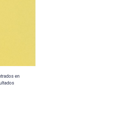
ntrados en
sultados