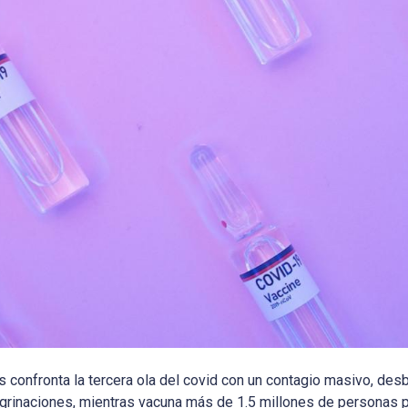
s confronta la tercera ola del covid con un contagio masivo, des
egrinaciones, mientras vacuna más de 1.5 millones de personas 