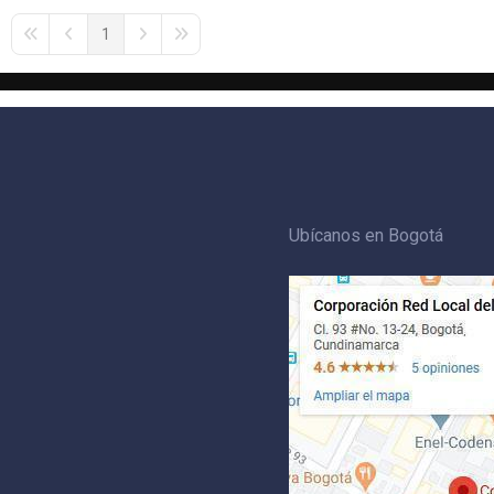
1
First Page
Previous Page
Next Page
Last Page
Ubícanos en Bogotá