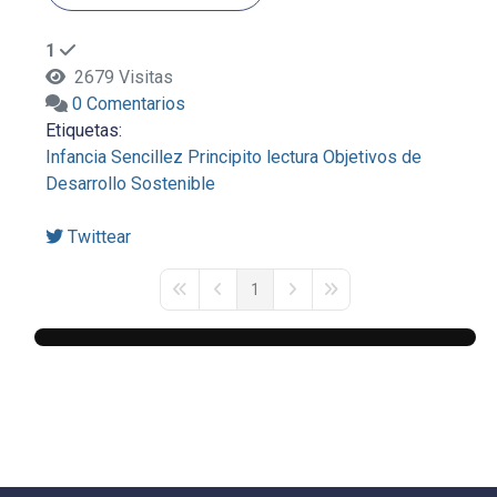
1
2679 Visitas
0 Comentarios
Etiquetas:
Infancia
Sencillez
Principito
lectura
Objetivos de
Desarrollo Sostenible
Twittear
1
First Page
Previous Page
Next Page
Last Page