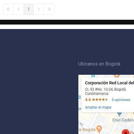
1
First Page
Previous Page
Next Page
Last Page
Ubícanos en Bogotá