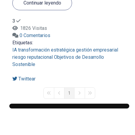
Continuar leyendo
3
1826 Visitas
0 Comentarios
Etiquetas:
IA
transformación estratégica
gestión empresarial
riesgo reputacional
Objetivos de Desarrollo
Sostenible
Twittear
1
First Page
Previous Page
Next Page
Last Page