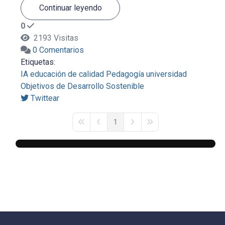
Continuar leyendo
0
2193 Visitas
0 Comentarios
Etiquetas:
IA
educación de calidad
Pedagogía
universidad
Objetivos de Desarrollo Sostenible
Twittear
1
First Page
Previous Page
Next Page
Last Page