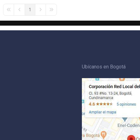
1
First Page
Previous Page
Next Page
Last Page
Ubícanos en Bogotá