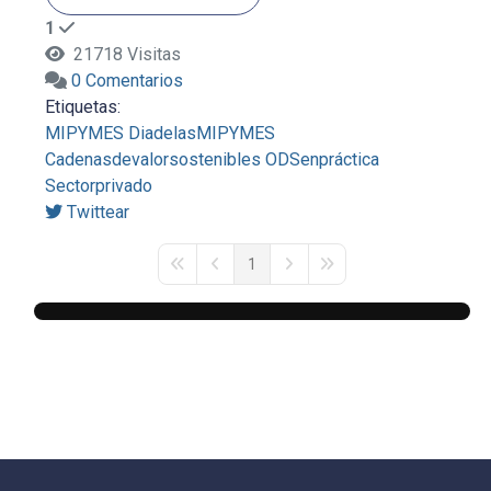
1
21718 Visitas
0 Comentarios
Etiquetas:
MIPYMES
DiadelasMIPYMES
Cadenasdevalorsostenibles
ODSenpráctica
Sectorprivado
Twittear
1
First Page
Previous Page
Next Page
Last Page