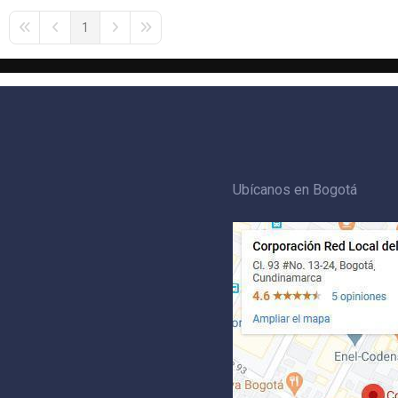
1
First Page
Previous Page
Next Page
Last Page
Ubícanos en Bogotá