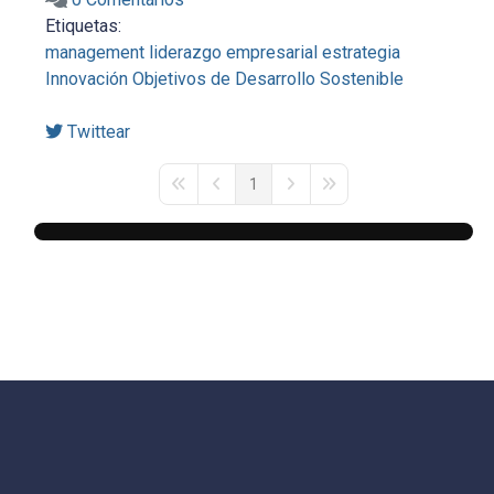
Etiquetas:
management
liderazgo empresarial
estrategia
Innovación
Objetivos de Desarrollo Sostenible
Twittear
1
First Page
Previous Page
Next Page
Last Page