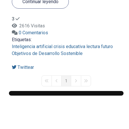
Continuar leyendo
3
2616 Visitas
0 Comentarios
Etiquetas:
Inteligencia artificial
crisis educativa
lectura
futuro
Objetivos de Desarrollo Sostenible
Twittear
1
First Page
Previous Page
Next Page
Last Page