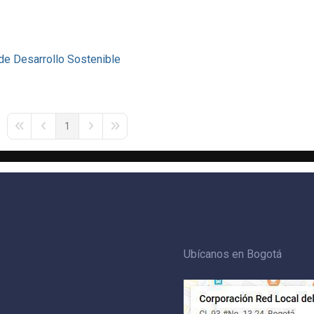
de Desarrollo Sostenible
1
First Page
Previous Page
Next Page
Last Page
Ubícanos en Bogotá