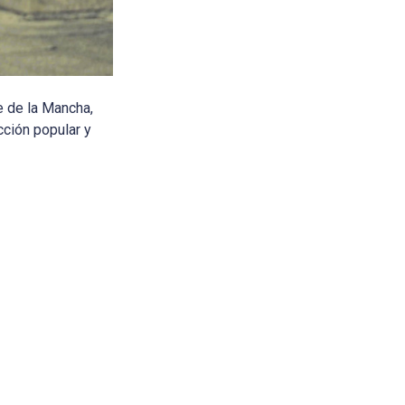
e de la Mancha,
ción popular y