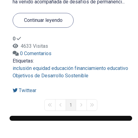
ha venido acompañada de desafíos de permanenci...
Continuar leyendo
0
4633 Visitas
0 Comentarios
Etiquetas:
inclusión
equidad
educación
financiamiento educativo
Objetivos de Desarrollo Sostenible
Twittear
1
First Page
Previous Page
Next Page
Last Page