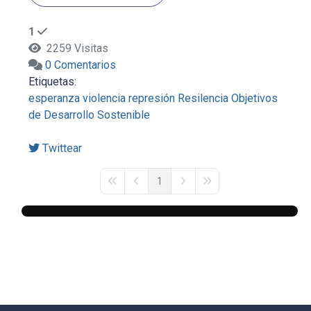
1
2259 Visitas
0 Comentarios
Etiquetas:
esperanza
violencia
represión
Resilencia
Objetivos
de Desarrollo Sostenible
Twittear
1
First Page
Previous Page
Next Page
Last Page