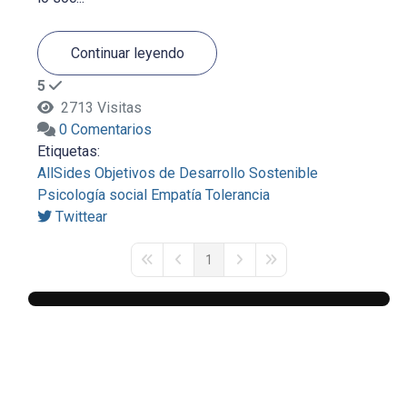
Continuar leyendo
5
2713 Visitas
0 Comentarios
Etiquetas:
AllSides
Objetivos de Desarrollo Sostenible
Psicología social
Empatía
Tolerancia
Twittear
1
First Page
Previous Page
Next Page
Last Page