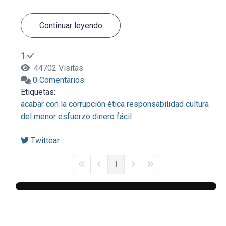
Continuar leyendo
1
44702 Visitas
0 Comentarios
Etiquetas:
acabar con la corrupción
ética
responsabilidad
cultura
del menor esfuerzo
dinero fácil
Twittear
1
First Page
Previous Page
Next Page
Last Page