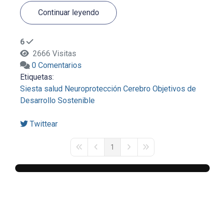
Continuar leyendo
6
2666 Visitas
0 Comentarios
Etiquetas:
Siesta
salud
Neuroprotección
Cerebro
Objetivos de
Desarrollo Sostenible
Twittear
1
First Page
Previous Page
Next Page
Last Page