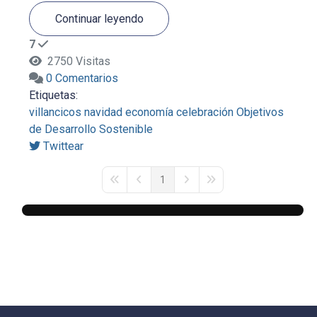
Continuar leyendo
7
2750 Visitas
0 Comentarios
Etiquetas:
villancicos
navidad
economía
celebración
Objetivos
de Desarrollo Sostenible
Twittear
1
First Page
Previous Page
Next Page
Last Page