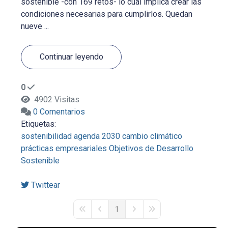
sostenible -con 169 retos- lo cual implica crear las
condiciones necesarias para cumplirlos. Quedan
nueve ...
Continuar leyendo
0
4902 Visitas
0 Comentarios
Etiquetas:
sostenibilidad
agenda 2030
cambio climático
prácticas empresariales
Objetivos de Desarrollo
Sostenible
Twittear
1
First Page
Previous Page
Next Page
Last Page