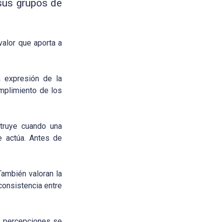
sus grupos de
valor que aporta a
 expresión de la
umplimiento de los
truye cuando una
e actúa. Antes de
También valoran la
consistencia entre
s percepciones se