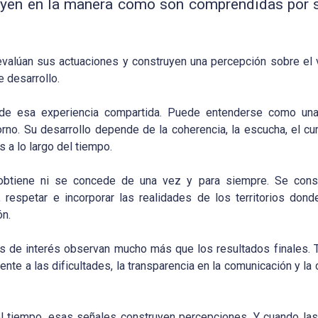
luyen en la manera como son comprendidas por 
 evalúan sus actuaciones y construyen una percepción sobre el 
 desarrollo.
e de esa experiencia compartida. Puede entenderse como una
rno. Su desarrollo depende de la coherencia, la escucha, el c
 a lo largo del tiempo.
e obtiene ni se concede de una vez y para siempre. Se cons
 respetar e incorporar las realidades de los territorios dond
ón.
os de interés observan mucho más que los resultados finales. 
te a las dificultades, la transparencia en la comunicación y la 
el tiempo, esas señales construyen percepciones. Y cuando la