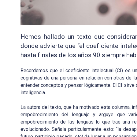
Hemos hallado un texto que consider
donde advierte que “el coeficiente intel
hasta finales de los años 90 siempre hab
Recordemos que el coeficiente intelectual (CI) es u
cognitivas de una persona en relación con otras de 
entender conceptos y pensar lógicamente. El CI sirve c
inteligencia.
La autora del texto, que ha motivado esta columna, in
empobrecimiento del lenguaje y arguye que vari
empobrecimiento de las lenguas lo que trae una re
evolucionado. Señala particularmente esto: “la desa
futuro, participio pasado, etc) da lugar a un pensami