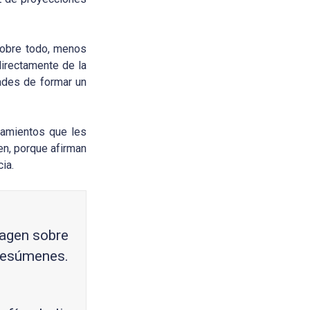
sobre todo, menos
directamente de la
dades de formar un
samientos que les
en, porque afirman
ia.
magen sobre
resúmenes.