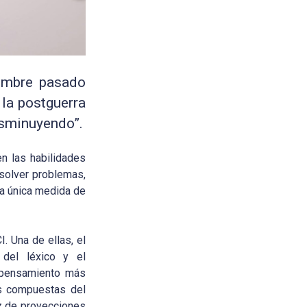
embre pasado
 la postguerra
isminuyendo”.
n las habilidades
solver problemas,
la única medida de
. Una de ellas, el
 del léxico y el
n pensamiento más
as compuestas del
az de proyecciones