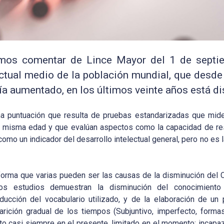
amos comentar de Lince Mayor del 1 de septi
ectual medio de la población mundial, que desde
ía aumentado, en los últimos veinte años está d
na puntuación que resulta de pruebas estandarizadas que mide
la misma edad y que evalúan aspectos como la capacidad de re
omo un indicador del desarrollo intelectual general, pero no es 
forma que varias pueden ser las causas de la disminución del CI
os estudios demuestran la disminución del conocimiento
ducción del vocabulario utilizado, y de la elaboración de u
parición gradual de los tiempos (Subjuntivo, imperfecto, form
ento casi siempre en el presente, limitado en el momento: incap