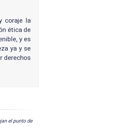
 coraje la
ón ética de
nible, y es
eza ya y se
ir derechos
jan el punto de