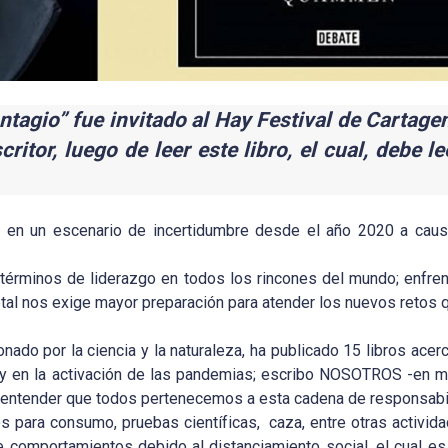
ntagio” fue invitado al Hay Festival de Cartage
ritor, luego de leer este libro, el cual, debe l
 en un escenario de incertidumbre desde el año 2020 a caus
 términos de liderazgo en todos los rincones del mundo; enfren
 letal nos exige mayor preparación para atender los nuevos retos 
o por la ciencia y la naturaleza, ha publicado 15 libros acerca
 en la activación de las pandemias; escribo NOSOTROS -en 
n entender que todos pertenecemos a esta cadena de responsabi
es para consumo, pruebas científicas, caza, entre otras activid
omportamientos debido al distanciamiento social, el cual es