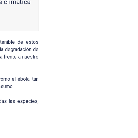
s climática
tenible de estos
 la degradación de
a frente a nuestro
como el ébola, tan
nsumo.
das las especies,