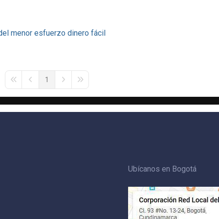
 del menor esfuerzo
dinero fácil
1
First Page
Previous Page
Next Page
Last Page
Ubícanos en Bogotá