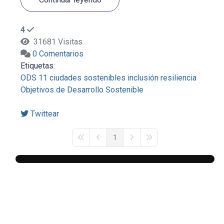
4
31681 Visitas
0 Comentarios
Etiquetas:
ODS 11
ciudades sostenibles
inclusión
resiliencia
Objetivos de Desarrollo Sostenible
Twittear
1
First Page
Previous Page
Next Page
Last Page