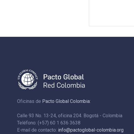
Oficinas de
Pacto Global Colombia:
Calle 93 No. 13-24, oficina 204. Bogotá - Colombia
Teléfono: (+57) 60 1 636 3638
E-mail de contacto:
info@pactoglobal-colombia.org