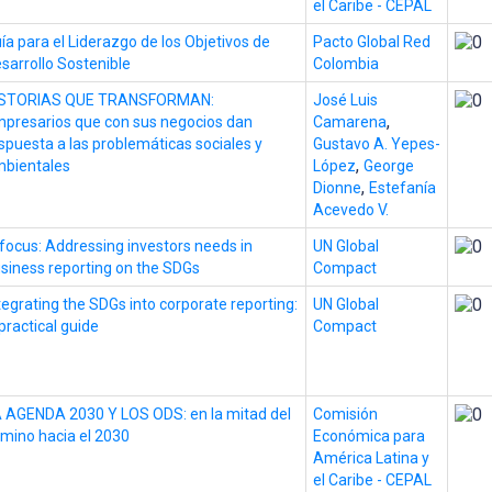
el Caribe - CEPAL
ía para el Liderazgo de los Objetivos de
Pacto Global Red
sarrollo Sostenible
Colombia
ISTORIAS QUE TRANSFORMAN:
José Luis
,
presarios que con sus negocios dan
Camarena
spuesta a las problemáticas sociales y
Gustavo A. Yepes-
,
bientales
López
George
,
Dionne
Estefanía
Acevedo V.
 focus: Addressing investors needs in
UN Global
siness reporting on the SDGs
Compact
tegrating the SDGs into corporate reporting:
UN Global
practical guide
Compact
 AGENDA 2030 Y LOS ODS: en la mitad del
Comisión
mino hacia el 2030
Económica para
América Latina y
el Caribe - CEPAL