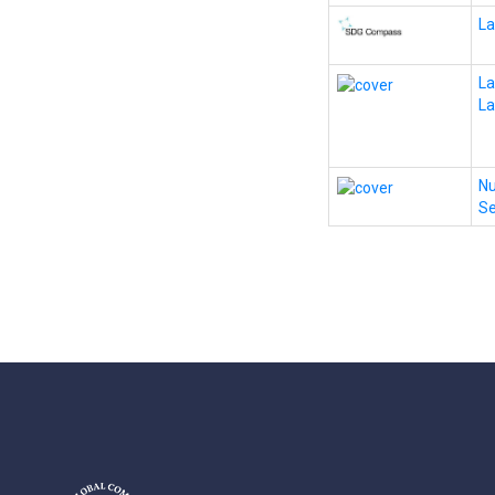
La
La
La
Nu
Se