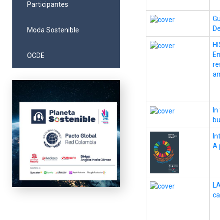
Participantes
Gu
De
Moda Sostenible
H
Em
OCDE
re
am
In
bu
In
A 
LA
ca