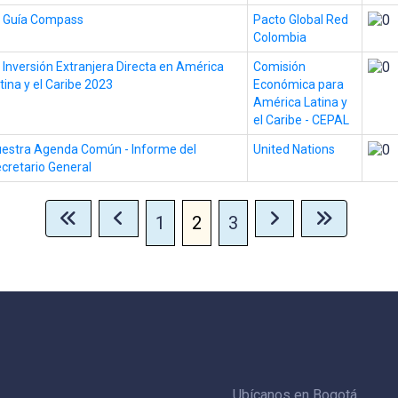
 Guía Compass
Pacto Global Red
Colombia
 Inversión Extranjera Directa en América
Comisión
tina y el Caribe 2023
Económica para
América Latina y
el Caribe - CEPAL
estra Agenda Común - Informe del
United Nations
cretario General
1
2
3
Ubícanos en Bogotá