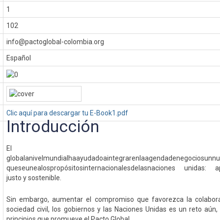
1
102
info@pactoglobal-colombia.org
Español
Clic aquí para descargar tu E-Book1.pdf
Introducción
El pa
globalanivelmundialhaayudadoaintegrarenlaagendadenegociosunnu
queseunealospropósitosinternacionalesdelasnaciones unidas: 
justo y sostenible.
Sin embargo, aumentar el compromiso que favorezca la colaborac
sociedad civil, los gobiernos y las Naciones Unidas es un reto aún,
principios que promueve el Pacto Global.