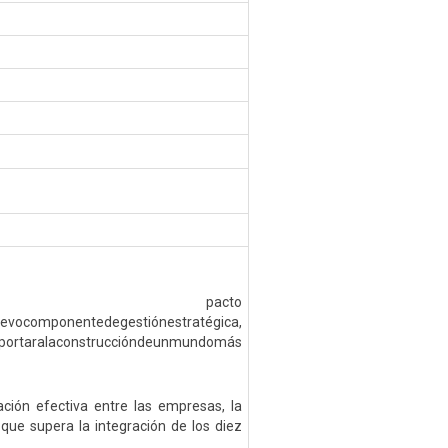
cto
evocomponentedegestiónestratégica,
aportaralaconstruccióndeunmundomás
ión efectiva entre las empresas, la
 que supera la integración de los diez