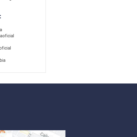
:
ia
aoficial
ficial
bia