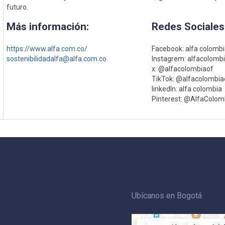
futuro.
Más información:
Redes Sociales
https://www.alfa.com.co/
Facebook: alfa colomb
sostenibilidadalfa@alfa.com.co
Instagrem: alfacolombi
x: @alfacolombiaof
TikTok: @alfacolombiao
linkedIn: alfa colombia
Pinterest: @AlfaColom
Ubícanos en Bogotá