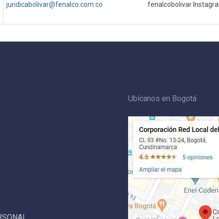
juridicabolivar@fenalco.com.co
fenalcobolivar Instagr
Ubícanos en Bogotá
ERSONAL