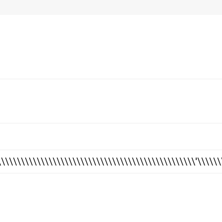
\\\\\\\\\\\\\\\\\\\\\\\\\\\\\\\\\\\\\\\\\\\\\\\\\\\\'\\\\