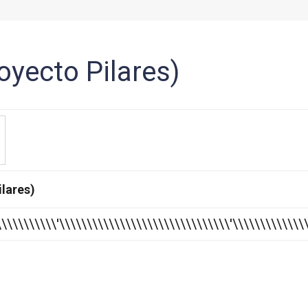
oyecto Pilares)
ilares)
\\\\\\\\\\\\'\\\\\\\\\\\\\\\\\\\\\\\\\\\\\\\'\\\\\\\\\\\