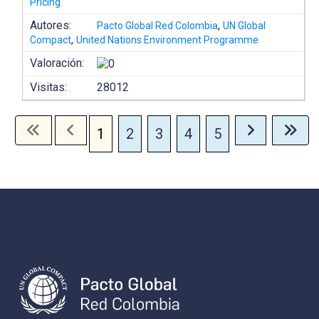
Pricing
Autores:
,
Pacto Global Red Colombia
UN Global
,
Compact
United Nations Environment Programme
Valoración:
Visitas:
28012
1
2
3
4
5