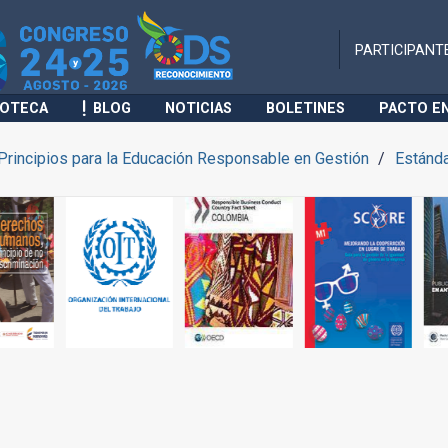
PARTICIPANT
IOTECA
BLOG
NOTICIAS
BOLETINES
PACTO E
Principios para la Educación Responsable en Gestión
Estánd