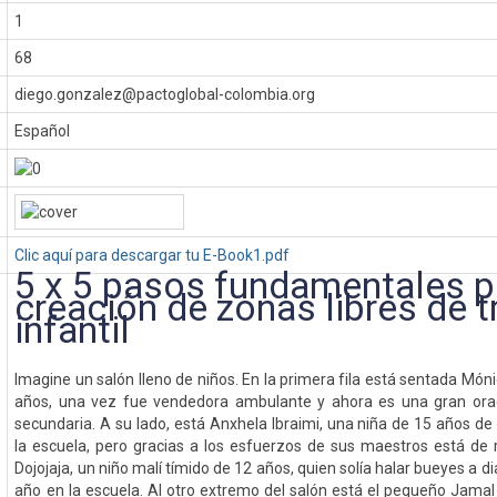
1
68
diego.gonzalez@pactoglobal-colombia.org
Español
Clic aquí para descargar tu E-Book1.pdf
5 x 5 pasos fundamentales p
creación de zonas libres de t
infantil
Imagine un salón lleno de niños. En la primera fila está sentada Món
años, una vez fue vendedora ambulante y ahora es una gran ora
secundaria. A su lado, está Anxhela Ibraimi, una niña de 15 años d
la escuela, pero gracias a los esfuerzos de sus maestros está de 
Dojojaja, un niño malí tímido de 12 años, quien solía halar bueyes a di
año en la escuela. Al otro extremo del salón está el pequeño Jamal