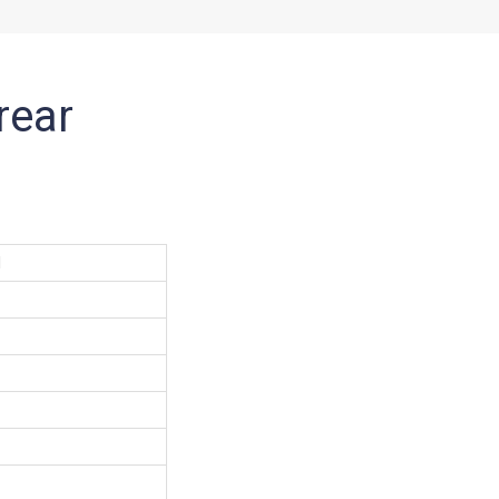
rear
l