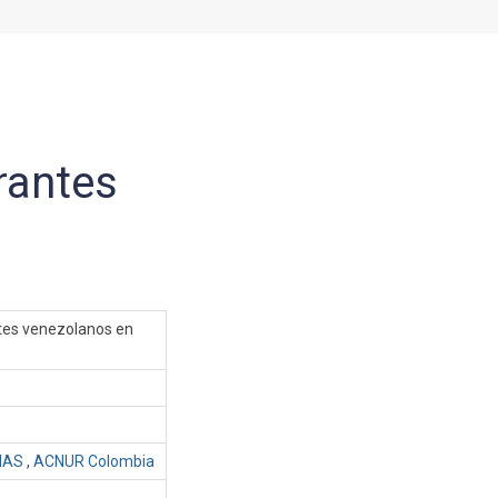
rantes
ntes venezolanos en
IAS
,
ACNUR Colombia