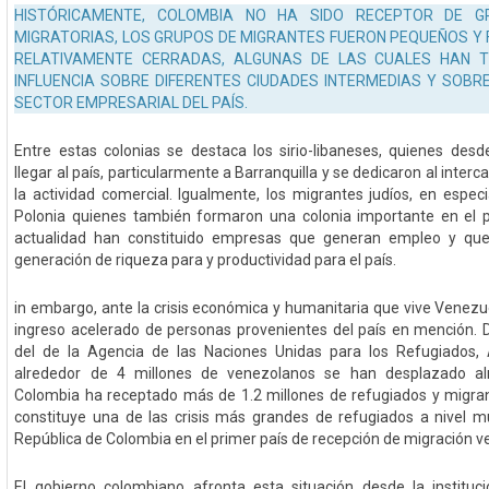
HISTÓRICAMENTE, COLOMBIA NO HA SIDO RECEPTOR DE G
MIGRATORIAS, LOS GRUPOS DE MIGRANTES FUERON PEQUEÑOS Y
RELATIVAMENTE CERRADAS, ALGUNAS DE LAS CUALES HAN T
INFLUENCIA SOBRE DIFERENTES CIUDADES INTERMEDIAS Y SOBR
SECTOR EMPRESARIAL DEL PAÍS.
Entre estas colonias se destaca los sirio-libaneses, quienes de
llegar al país, particularmente a Barranquilla y se dedicaron al inte
la actividad comercial. Igualmente, los migrantes judíos, en espec
Polonia quienes también formaron una colonia importante en el pa
actualidad han constituido empresas que generan empleo y que
generación de riqueza para y productividad para el país.
in embargo, ante la crisis económica y humanitaria que vive Venezu
ingreso acelerado de personas provenientes del país en mención. D
del de la Agencia de las Naciones Unidas para los Refugiados
alrededor de 4 millones de venezolanos se han desplazado a
Colombia ha receptado más de 1.2 millones de refugiados y migran
constituye una de las crisis más grandes de refugiados a nivel mu
República de Colombia en el primer país de recepción de migración v
El gobierno colombiano afronta esta situación desde la instituci