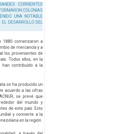
RANDES CORRIENTES
 FORMARON COLONIAS
ENIDO UNA NOTABLE
E EL DESARROLLO DEL
sde 1880 comenzaron a
rcambio de mercancía y a
ial los provenientes de
ís. Todos ellos, en la
 han contribuido a la
ela se ha producido un
e acuerdo a las cifras
, ACNUR, se prevé que
lrededor del mundo y
tes de este país. Esto
ndial y convierte a la
enezolana en la región.
onalidad, a través del