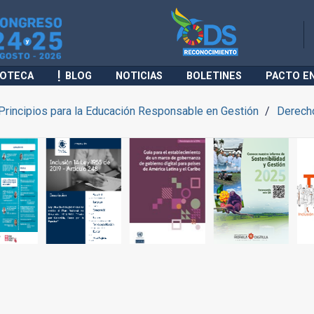
IOTECA
BLOG
NOTICIAS
BOLETINES
PACTO E
Principios para la Educación Responsable en Gestión
Derech