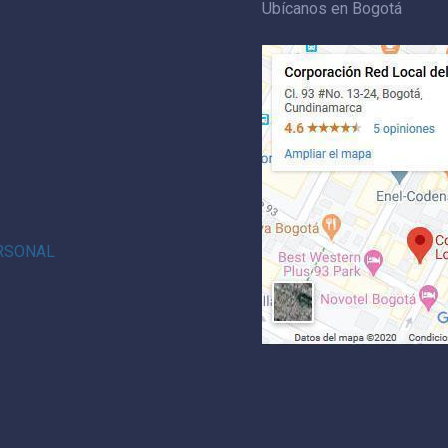
Ubícanos en Bogotá
ERSONAL