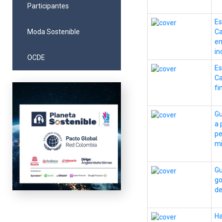
Participantes
Es
Moda Sostenible
Ca
em
in
OCDE
Es
Ca
fi
Gu
a 
pe
mi
Gu
go
de
Ha