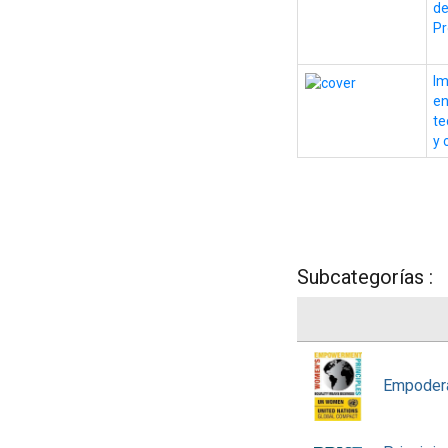
de
Pr
Im
en
te
y 
Subcategorías :
Empodera