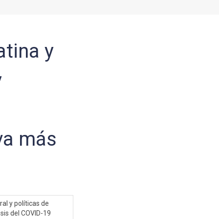
tina y
y
iva más
l y políticas de
isis del COVID-19