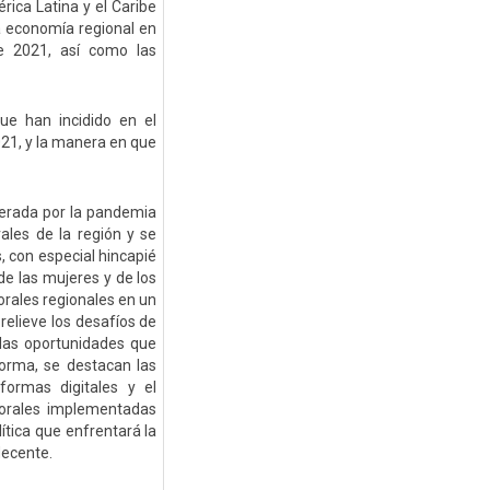
ica Latina y el Caribe
a economía regional en
e 2021, así como las
ue han incidido en el
21, y la manera en que
nerada por la pandemia
les de la región y se
, con especial hincapié
de las mujeres y de los
orales regionales en un
elieve los desafíos de
 las oportunidades que
forma, se destacan las
aformas digitales y el
aborales implementadas
lítica que enfrentará la
decente.