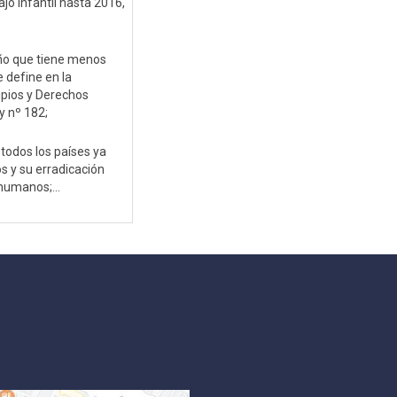
jo infantil hasta 2016,
niño que tiene menos
 define en la
cipios y Derechos
y nº 182;
 todos los países ya
os y su erradicación
humanos;...