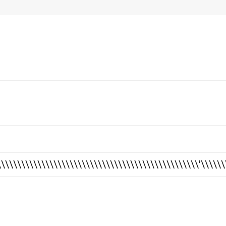
\\\\\\\\\\\\\\\\\\\\\\\\\\\\\\\\\\\\\\\\\\\\\\\\\\\'\\\\\\