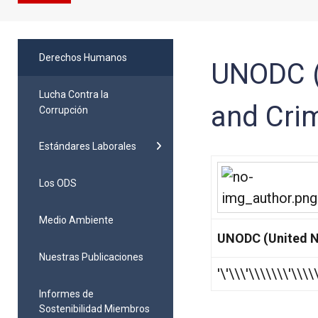
Derechos Humanos
UNODC (
Lucha Contra la
and Cri
Corrupción
Estándares Laborales
Los ODS
Medio Ambiente
UNODC (United Na
Nuestras Publicaciones
'\'\\\'\\\\\\\'\\\
Informes de
Sostenibilidad Miembros
Oficinas de
Pacto Global Colombia: