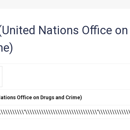
United Nations Office on
me)
tions Office on Drugs and Crime)
Ubícanos en Bogotá
\\\\\\\\\\\\'\\\\\\\\\\\\\\\\\\\\\\\\\\\\\\\'\\\\\\\\\\\\