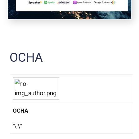
OCHA
OCHA
'\'\''