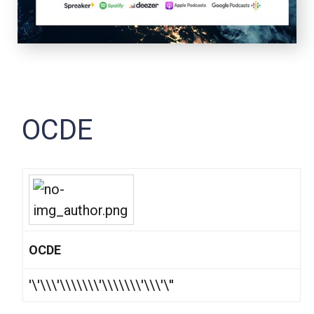
OCDE
OCDE
'\'\\\'\\\\\\\'\\\\\\\'\\\'\''