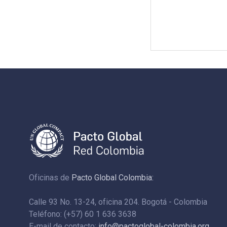
Oficinas de
Pacto Global Colombia:
Calle 93 No. 13-24, oficina 204. Bogotá - Colombia
Teléfono: (+57) 60 1 636 3638
E-mail de contacto:
info@pactoglobal-colombia.org