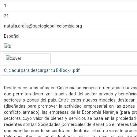
1
31
natalia.ardila@pactoglobal-colombia.org
Español
Clic aquí para descargar tu E-Book1.pdf
Desde hace unos años en Colombia se vienen fomentando nuevo
que permitan dinamizar la actividad del sector privado y beneficia
sectores o zonas del país. Entre estos nuevos modelos destac
(diseñadas para promover la actividad empresarial en las zonas
conflicto armado), las empresas de la Economía Naranja (para pr
sectores cuyo valor de bienes y servicios se basa en la propiedad 
recientes son las Sociedades Comerciales de Beneficio e Interés Colec
que este documento se centra en identificar el cómo va este proc
Colombia. Aquí se logró identificar que a la fecha el país cu