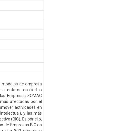
s modelos de empresa
r al entorno en ciertos
an las Empresas ZOMAC
 más afectadas por el
omover actividades en
intelectual), y las más
tivo (BIC). Es por ello,
eso de Empresas BIC en
enta con 300 empresas