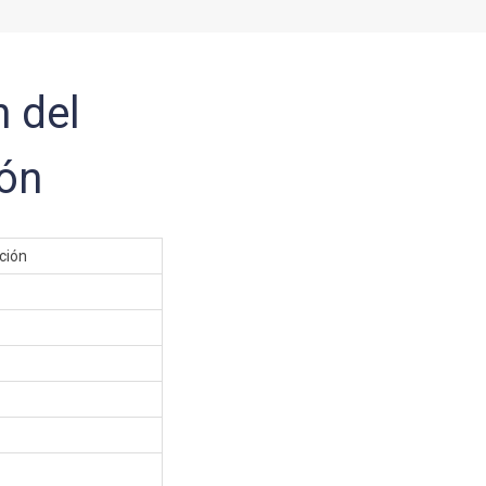
 del
ión
ción