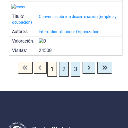
Título:
Convenio sobre la discriminación (empleo y
ocupación)
Autores:
International Labour Organization
Valoración:
Visitas:
24508
1
2
3